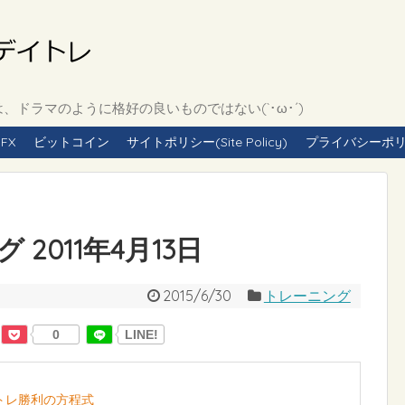
ドラマのように格好の良いものではない(`･ω･´)
FX
ビットコイン
サイトポリシー(Site Policy)
プライバシーポリシー(
2011年4月13日
2015/6/30
トレーニング
0
LINE!
イトレ勝利の方程式