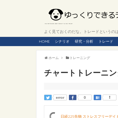
よく見ておくのだな。トレードというのは、
HOME
シナリオ
研究・分析
トレード
ホーム
トレーニング
チャートトレーニング 
error
0
日経225先物 ストレスフリーデ