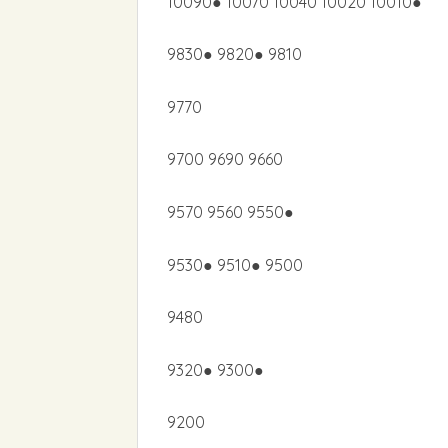
10090● 10070 10040 10020 10010●
9830● 9820● 9810
9770
9700 9690 9660
9570 9560 9550●
9530● 9510● 9500
9480
9320● 9300●
9200