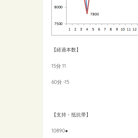
【経過本数】
15分 11
60分 -15
【支持・抵抗帯】
10890●