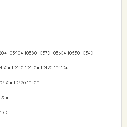
20● 10590● 10580 10570 10560● 10550 10540
450● 10440 10430● 10420 10410●
10330● 10320 10300
220●
0130