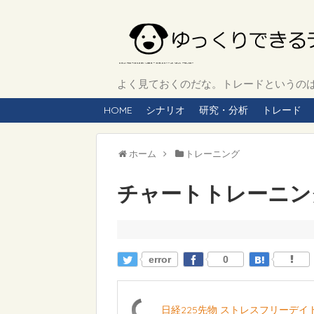
よく見ておくのだな。トレードというのは、
HOME
シナリオ
研究・分析
トレード
ホーム
トレーニング
チャートトレーニング 
error
0
日経225先物 ストレスフリーデ