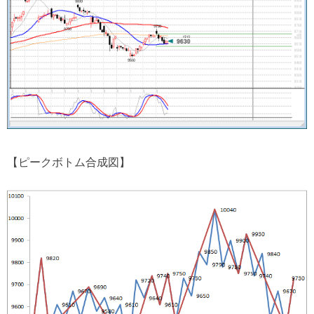
【ピークボトム合成図】