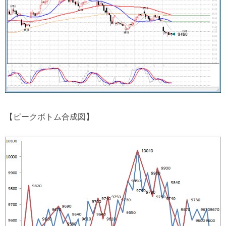
【ピークボトム合成図】