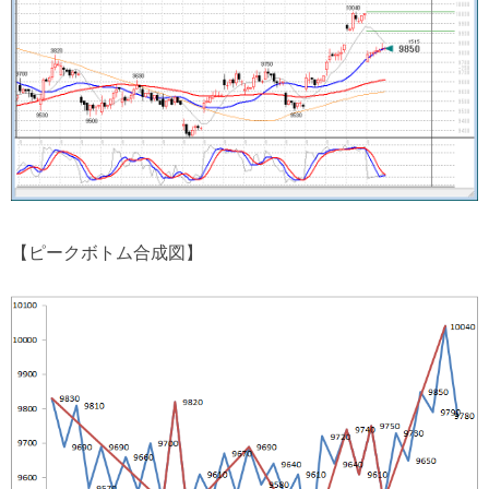
【ピークボトム合成図】