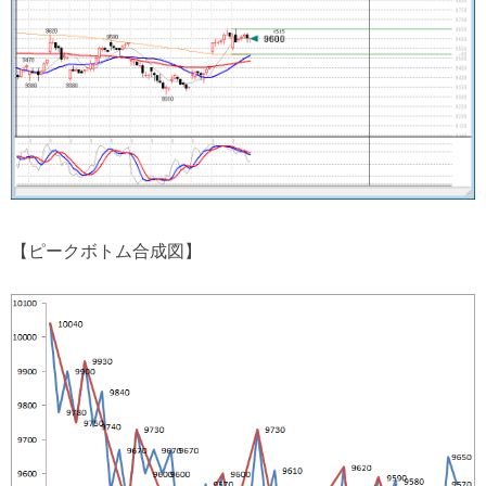
【ピークボトム合成図】