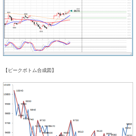
【ピークボトム合成図】