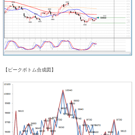
【ピークボトム合成図】