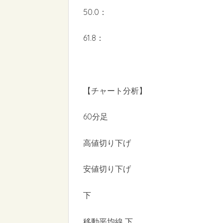
50.0：
61.8：
【チャート分析】
60分足
高値切り下げ
安値切り下げ
下
移動平均線 下