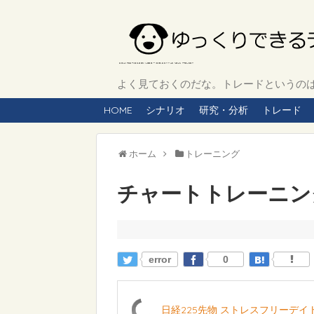
よく見ておくのだな。トレードというのは、
HOME
シナリオ
研究・分析
トレード
ホーム
トレーニング
チャートトレーニング 
error
0
日経225先物 ストレスフリーデ