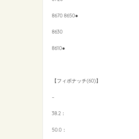
8670 8650●
8630
8610●
【フィボナッチ(60)】
–
38.2：
50.0：