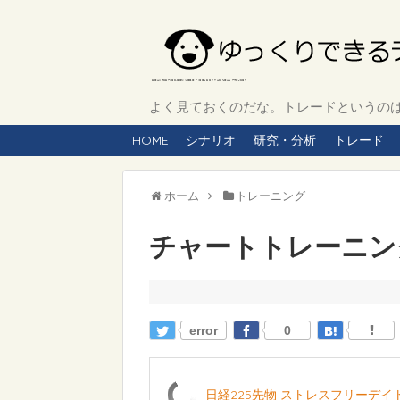
よく見ておくのだな。トレードというのは、
HOME
シナリオ
研究・分析
トレード
ホーム
トレーニング
チャートトレーニング 
error
0
日経225先物 ストレスフリーデ