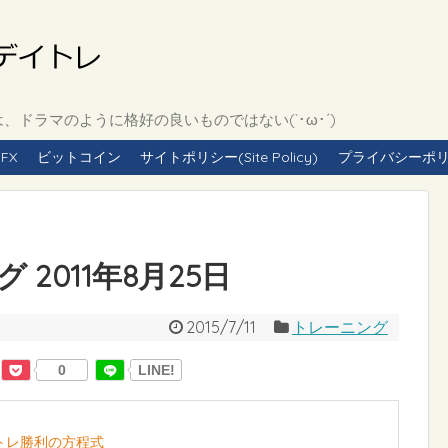
ドラマのように格好の良いものではない(`･ω･´)
FX
ビットコイン
サイトポリシー(Site Policy)
プライバシーポリシー(
2011年8月25日
2015/7/11
トレーニング
0
LINE!
イトレ勝利の方程式