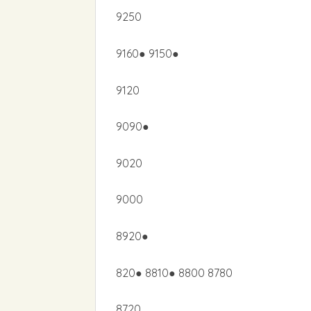
9250
9160● 9150●
9120
9090●
9020
9000
8920●
820● 8810● 8800 8780
8720