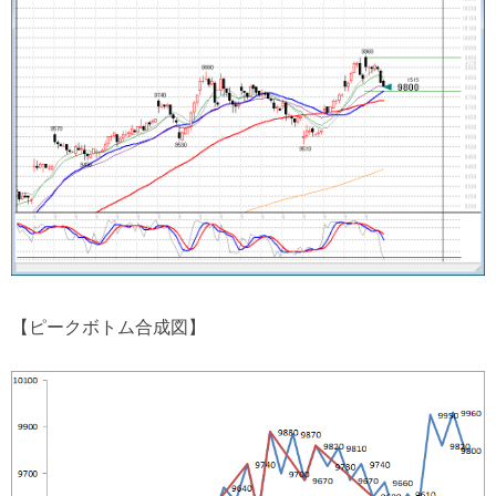
【ピークボトム合成図】