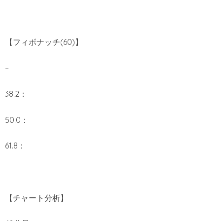
【フィボナッチ(60)】
–
38.2：
50.0：
61.8：
【チャート分析】