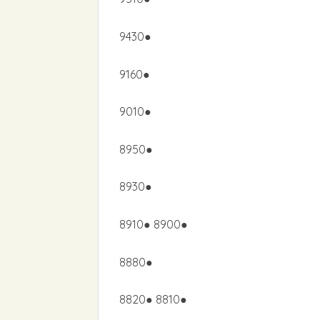
9430●
9160●
9010●
8950●
8930●
8910● 8900●
8880●
8820● 8810●