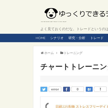
よく見ておくのだな。トレードというのは、
HOME
シナリオ
研究・分析
トレード
ホーム
トレーニング
チャートトレーニング 
error
0
日経225先物 ストレスフリーデ