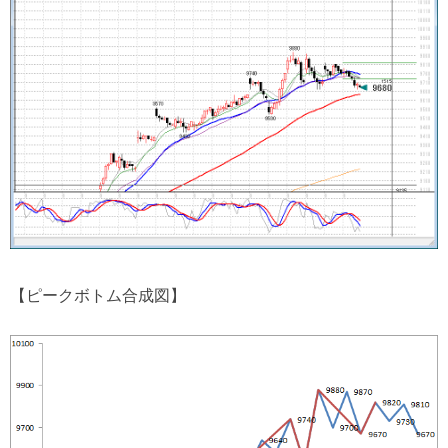
【ピークボトム合成図】