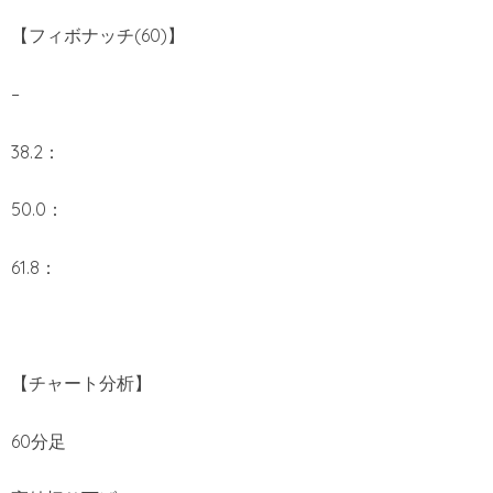
【フィボナッチ(60)】
–
38.2：
50.0：
61.8：
【チャート分析】
60分足