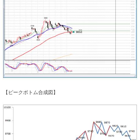
【ピークボトム合成図】