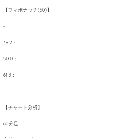
【フィボナッチ(60)】
–
38.2：
50.0：
61.8：
【チャート分析】
60分足