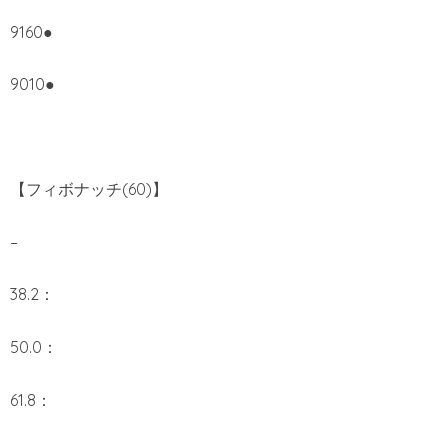
9160●
9010●
【フィボナッチ(60)】
–
38.2：
50.0：
61.8：