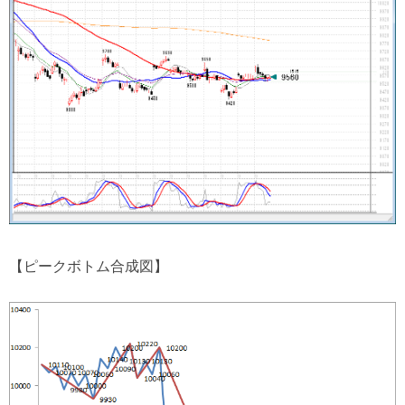
【ピークボトム合成図】