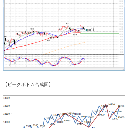
【ピークボトム合成図】