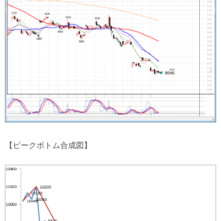
【ピークボトム合成図】