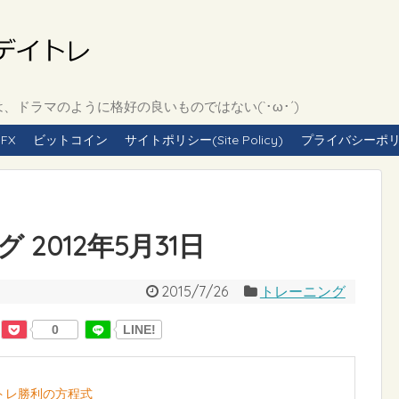
ドラマのように格好の良いものではない(`･ω･´)
FX
ビットコイン
サイトポリシー(Site Policy)
プライバシーポリシー(
2012年5月31日
2015/7/26
トレーニング
0
LINE!
イトレ勝利の方程式