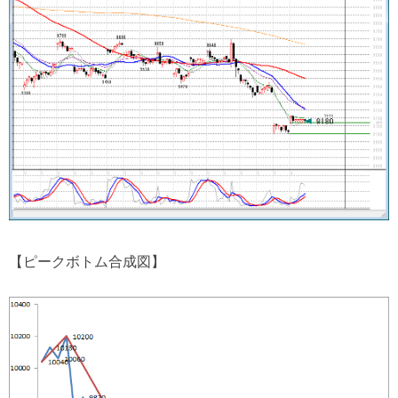
【ピークボトム合成図】