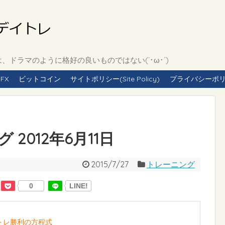
ドラマのように格好の良いものではない(`･ω･´)
FX
ビットコイン
サイトポリシー(Site Policy)
プライバシーポリシー(
2012年6月11日
2015/7/27
トレーニング
0
LINE!
イトレ勝利の方程式