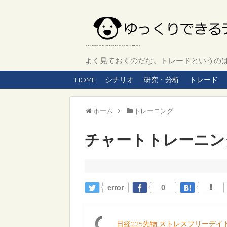
よく見ておくのだな。トレードというのは、
HOME
シナリオ
研究・分析
トレード
ホーム
トレーニング
チャートトレーニング 
error
0
日経225先物 ストレスフリーデ