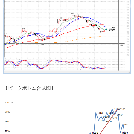
【ピークボトム合成図】