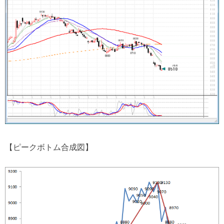
【ピークボトム合成図】