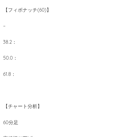
【フィボナッチ(60)】
–
38.2：
50.0：
61.8：
【チャート分析】
60分足