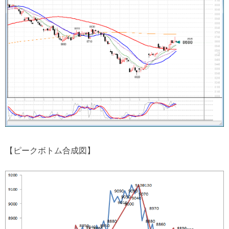
【ピークボトム合成図】