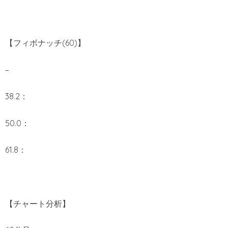
【フィボナッチ(60)】
–
38.2：
50.0：
61.8：
【チャート分析】