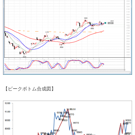
【ピークボトム合成図】