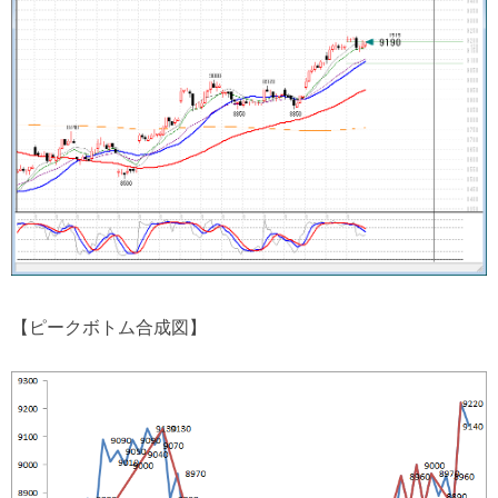
【ピークボトム合成図】