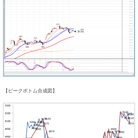
【ピークボトム合成図】