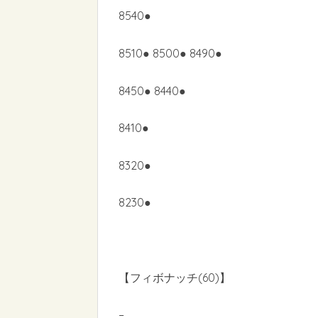
8540●
8510● 8500● 8490●
8450● 8440●
8410●
8320●
8230●
【フィボナッチ(60)】
–