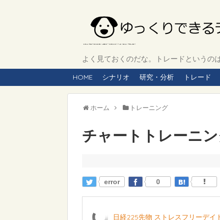
よく見ておくのだな。トレードというのは、
HOME
シナリオ
研究・分析
トレード
ホーム
トレーニング
チャートトレーニング 
error
0
日経225先物 ストレスフリーデ