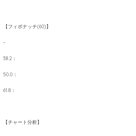
【フィボナッチ(60)】
–
38.2：
50.0：
61.8：
【チャート分析】