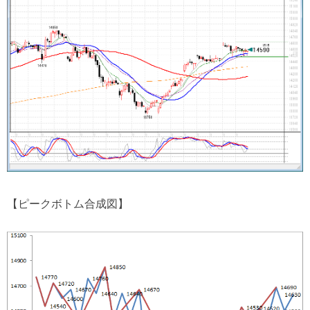
【ピークボトム合成図】