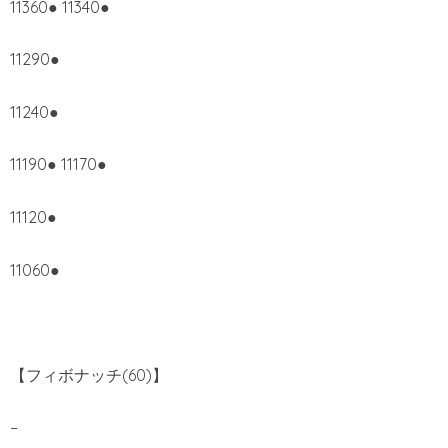
11360● 11340●
11290●
11240●
11190● 11170●
11120●
11060●
【フィボナッチ(60)】
–