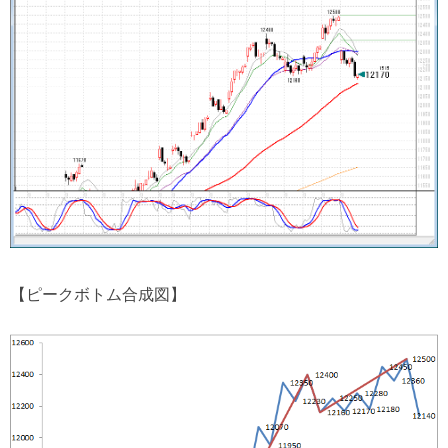
【ピークボトム合成図】