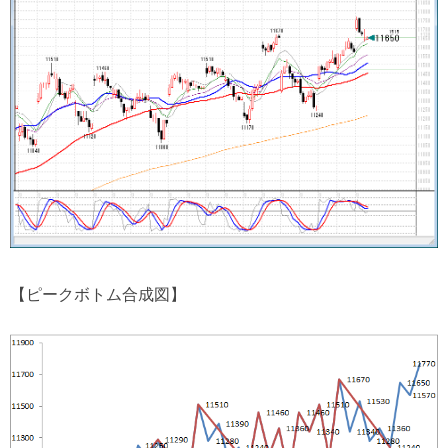
【ピークボトム合成図】