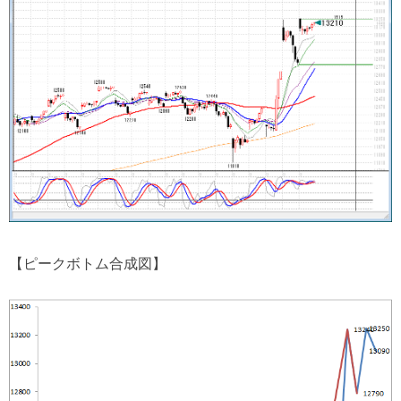
【ピークボトム合成図】