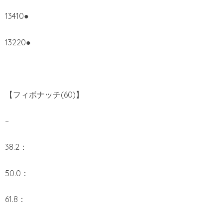
13410●
13220●
【フィボナッチ(60)】
–
38.2：
50.0：
61.8：