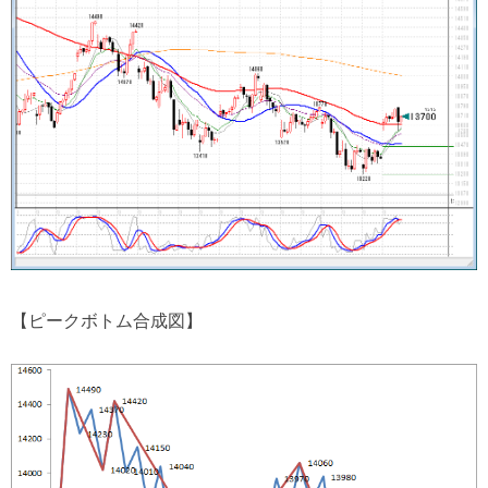
【ピークボトム合成図】