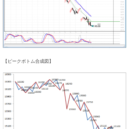
【ピークボトム合成図】