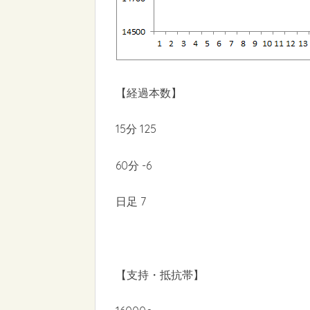
【経過本数】
15分 125
60分 -6
日足 7
【支持・抵抗帯】