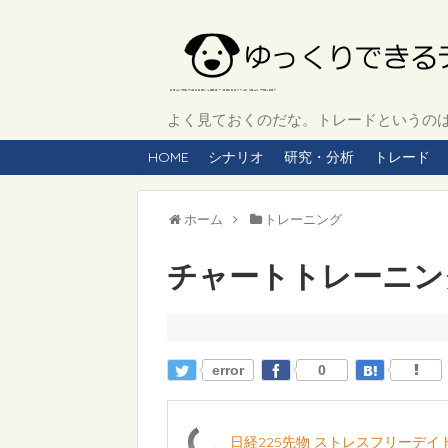
よく見ておくのだな。トレードというのは、
HOME
シナリオ
研究・分析
トレード
ホーム
トレーニング
チャートトレーニング 
error
0
日経225先物 ストレスフリーデ