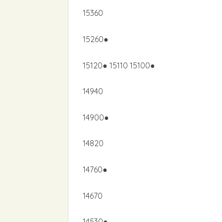
15360
15260●
15120● 15110 15100●
14940
14900●
14820
14760●
14670
14530●