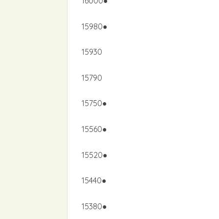
16000●
15980●
15930
15790
15750●
15560●
15520●
15440●
15380●