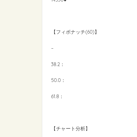
【フィボナッチ(60)】
–
38.2：
50.0：
61.8：
【チャート分析】