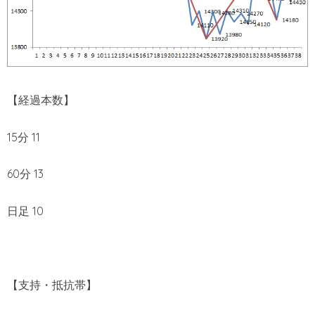
【経過本数】
15分 11
60分 13
日足 10
【支持・抵抗帯】