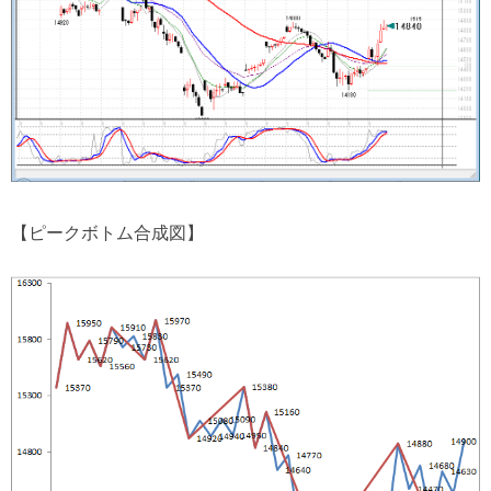
【ピークボトム合成図】