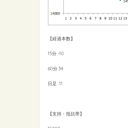
【経過本数】
15分 -10
60分 34
日足 11
【支持・抵抗帯】