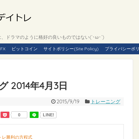
ドラマのように格好の良いものではない(`･ω･´)
FX
ビットコイン
サイトポリシー(Site Policy)
プライバシーポリシー(
2014年4月3日
2015/9/19
トレーニング
0
LINE!
イトレ勝利の方程式