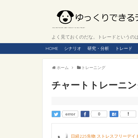
よく見ておくのだな。トレードというのは、
HOME
シナリオ
研究・分析
トレード
ホーム
トレーニング
チャートトレーニング 
error
0
日経225先物 ストレスフリーデ