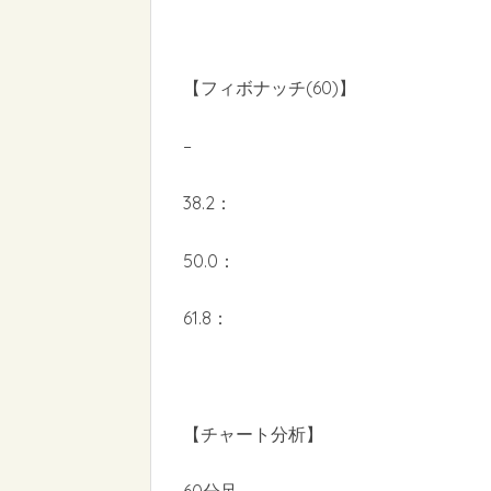
【フィボナッチ(60)】
–
38.2：
50.0：
61.8：
【チャート分析】