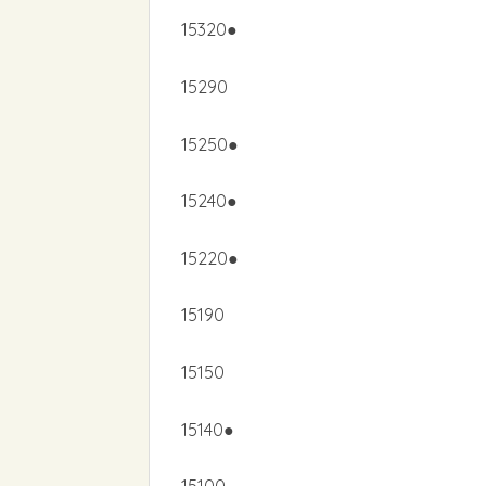
15320●
15290
15250●
15240●
15220●
15190
15150
15140●