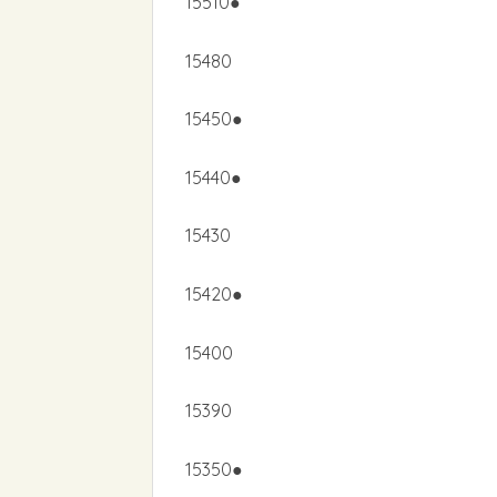
15510●
15480
15450●
15440●
15430
15420●
15400
15390
15350●