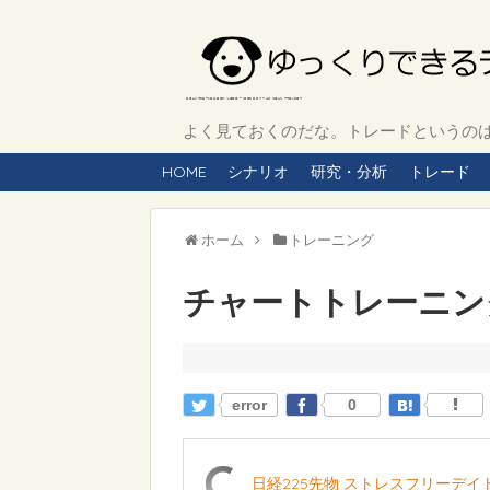
よく見ておくのだな。トレードというのは、
HOME
シナリオ
研究・分析
トレード
ホーム
トレーニング
チャートトレーニング 
error
0
日経225先物 ストレスフリーデ