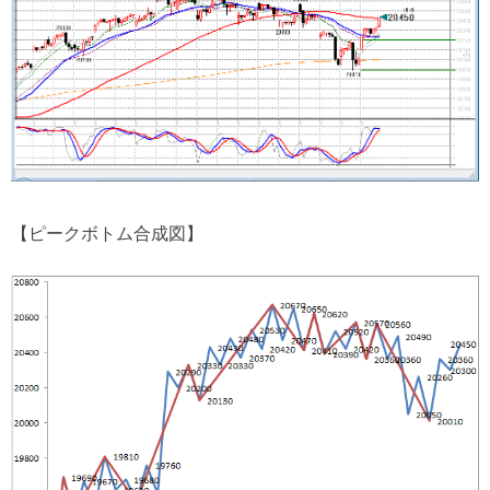
【ピークボトム合成図】