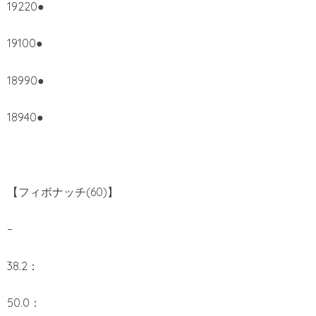
19220●
19100●
18990●
18940●
【フィボナッチ(60)】
–
38.2：
50.0：