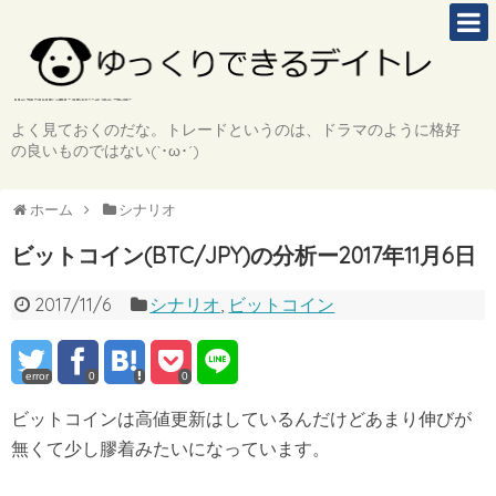
よく見ておくのだな。トレードというのは、ドラマのように格好
の良いものではない(`･ω･´)
ホーム
シナリオ
ビットコイン(BTC/JPY)の分析ー2017年11月6日
2017/11/6
シナリオ
,
ビットコイン
error
0
0
ビットコインは高値更新はしているんだけどあまり伸びが
無くて少し膠着みたいになっています。