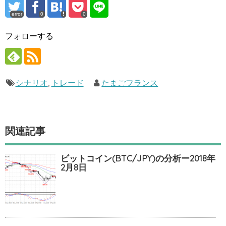
error
0
0
フォローする
シナリオ
,
トレード
たまごフランス
関連記事
ビットコイン(BTC/JPY)の分析ー2018年
2月8日