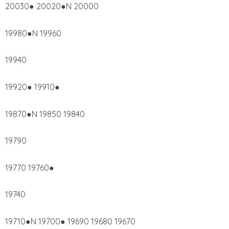
20030● 20020●N 20000
19980●N 19960
19940
19920● 19910●
19870●N 19850 19840
19790
19770 19760●
19740
19710●N 19700● 19690 19680 19670