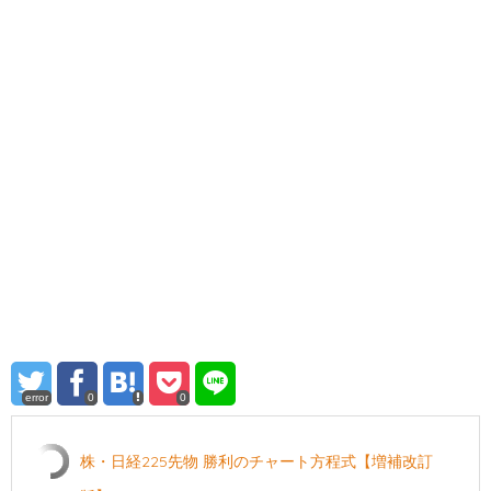
error
0
0
株・日経225先物 勝利のチャート方程式【増補改訂