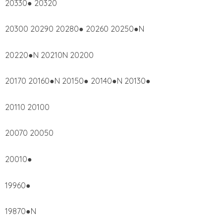
20330● 20320
20300 20290 20280● 20260 20250●N
20220●N 20210N 20200
20170 20160●N 20150● 20140●N 20130●
20110 20100
20070 20050
20010●
19960●
19870●N