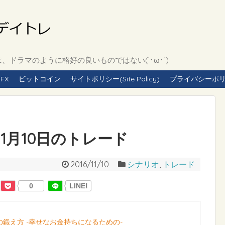
ドラマのように格好の良いものではない(`･ω･´)
FX
ビットコイン
サイトポリシー(Site Policy)
プライバシーポリシー(
年11月10日のトレード
2016/11/10
シナリオ
,
トレード
0
LINE!
の鍛え方 -幸せなお金持ちになるための-