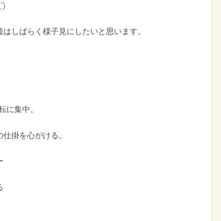
)
後はしばらく様子見にしたいと思います。
転に集中。
の仕掛を心がける。
ー
る