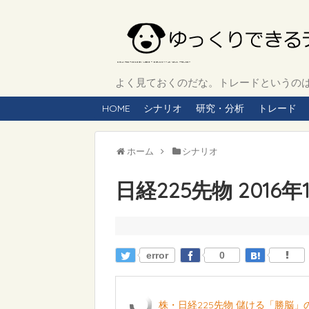
よく見ておくのだな。トレードというのは、
HOME
シナリオ
研究・分析
トレード
ホーム
シナリオ
日経225先物 2016
error
0
株・日経225先物 儲ける「勝脳」