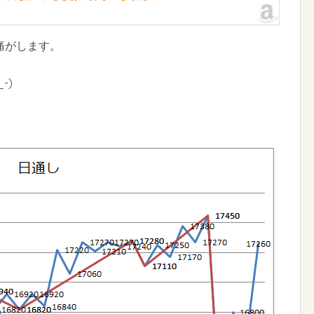
痛がします。
-)