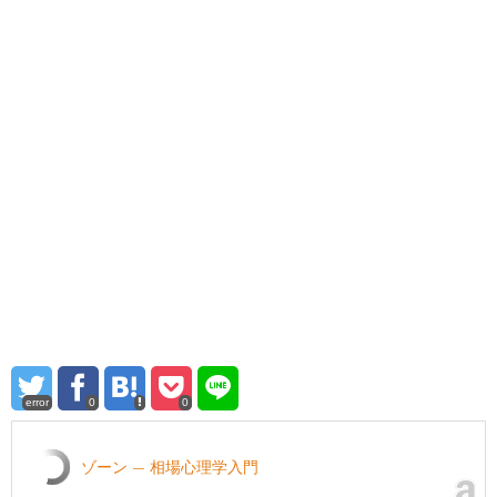
error
0
0
ゾーン — 相場心理学入門