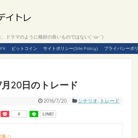
ドラマのように格好の良いものではない(`･ω･´)
FX
ビットコイン
サイトポリシー(Site Policy)
プライバシーポリシー(
年7月20日のトレード
2016/7/20
シナリオ
,
トレード
0
LINE!
版 ()