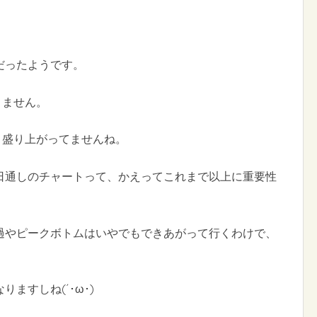
だったようです。
りません。
り盛り上がってませんね。
日通しのチャートって、かえってこれまで以上に重要性
。
過やピークボトムはいやでもできあがって行くわけで、
ますしね(´･ω･)