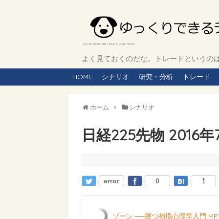
よく見ておくのだな。トレードというのは、
HOME
シナリオ
研究・分析
トレード
ホーム
シナリオ
日経225先物 2016
error
0
ゾーン ──勝つ相場心理学入門 MP3