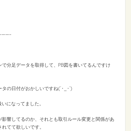
———–
ンで分足データを取得して、PB図を書いてるんですけ
の日付がおかしいですね(´･_･`)
5扱いになってました。
が影響してるのか、それとも取引ルール変更と関係があ
されてて欲しいです。