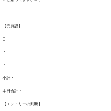
【売買譜】
()
：- –
：- –
小計：
本日合計：
【エントリーの判断】