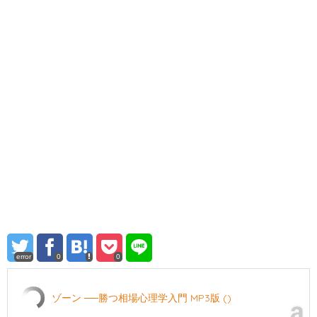
error
0
0
ゾーン ──勝つ相場心理学入門 MP3版 ()