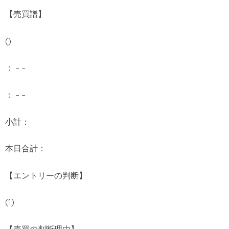
【売買譜】
()
： – –
： – –
小計：
本日合計：
【エントリーの判断】
(1)