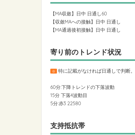
【MA収斂】日中 日通し60
【収斂MAへの接触】日中 日通し
【MA通過後初接触】日中 日通し
寄り前のトレンド状況
特に記載がなければ日通しで判断。6
※
60分:下降トレンドの下落波動
15分 下落4波動目
5分:赤3 22580
支持抵抗帯