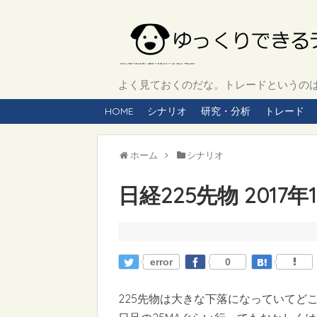
よく見ておくのだな。トレードというのは、
HOME
シナリオ
研究・分析
トレード
ホーム
シナリオ
日経225先物 2017
error
0
225先物は大きな下落になっていてど