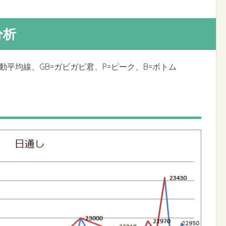
分析
移動平均線、GB=ガビガビ君、P=ピーク、B=ボトム