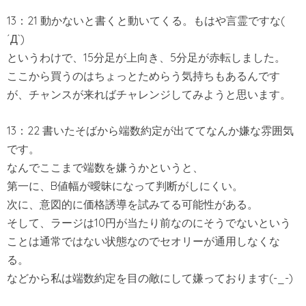
13：21 動かないと書くと動いてくる。もはや言霊ですな(
´Д`)
というわけで、15分足が上向き、5分足が赤転しました。
ここから買うのはちょっとためらう気持ちもあるんです
が、チャンスが来ればチャレンジしてみようと思います。
13：22 書いたそばから端数約定が出ててなんか嫌な雰囲気
です。
なんでここまで端数を嫌うかというと、
第一に、B値幅が曖昧になって判断がしにくい。
次に、意図的に価格誘導を試みてる可能性がある。
そして、ラージは10円が当たり前なのにそうでないという
ことは通常ではない状態なのでセオリーが通用しなくな
る。
などから私は端数約定を目の敵にして嫌っております(-_-)