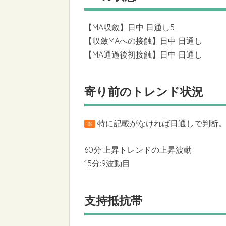
【MA収斂】日中 日通し5
【収斂MAへの接触】日中 日通し
【MA通過後初接触】日中 日通し
寄り前のトレンド状況
特に記載がなければ日通しで判断。6
※
60分:上昇トレンドの上昇波動
15分:9波動目
支持抵抗帯