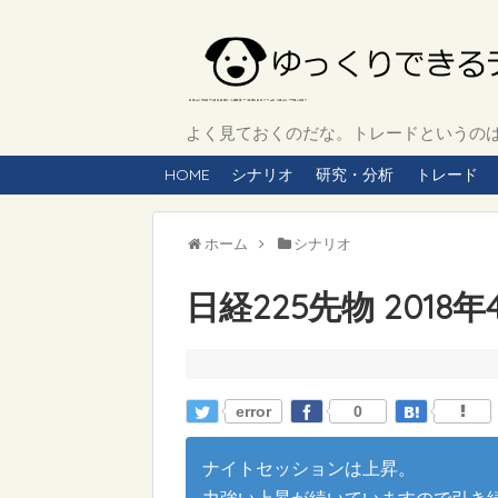
よく見ておくのだな。トレードというのは、
HOME
シナリオ
研究・分析
トレード
ホーム
シナリオ
日経225先物 201
error
0
ナイトセッションは上昇。