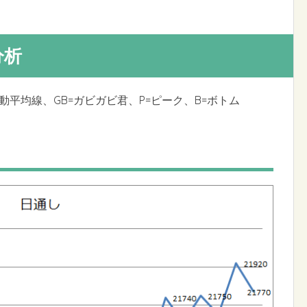
分析
移動平均線、GB=ガビガビ君、P=ピーク、B=ボトム