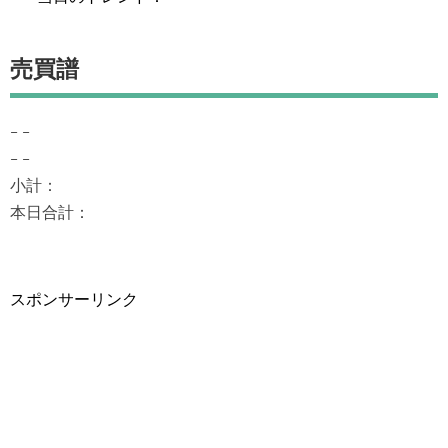
売買譜
– –
– –
小計：
本日合計：
スポンサーリンク